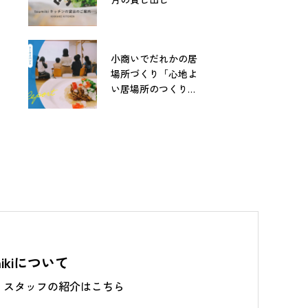
2023.11.30
2023.07.01
つみきのキモチ Vol.22
つみきのキモチ Vol.21
小商いでだれかの居
場所づくり「心地よ
い居場所のつくりか
た」レポート
mikiについて
・スタッフの紹介はこちら