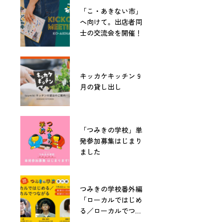
「こ・あきない市」
へ向けて。出店者同
士の交流会を開催！
キッカケキッチン 9
月の貸し出し
「つみきの学校」単
発参加募集はじまり
ました
つみきの学校番外編
「ローカルではじめ
る／ローカルでつな
がる」