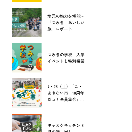
地元の魅力を堪能－
「つみき おいしい
旅」レポート
つみきの学校 入学
イベントと特別授業
7・25（土）「こ・
あきない市 10周年
だョ！全員集合」開
催！
キッカケキッチン 8
月の貸し出し