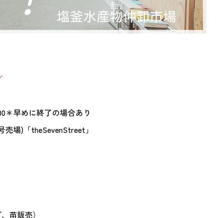
／
14:00＊早めに終了の場合あり
「theSevenStreet」
グ、苗販売）