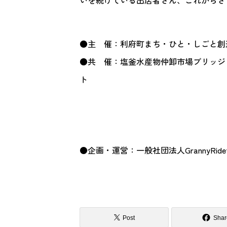
いを続けている出店者さん、これからさ
●主 催：利府町まち・ひと・しごと創造ス
●共 催：塩釜水産物仲卸市場ブリッジ
●企画・運営：一般社団法人GrannyRid
Post
Shar