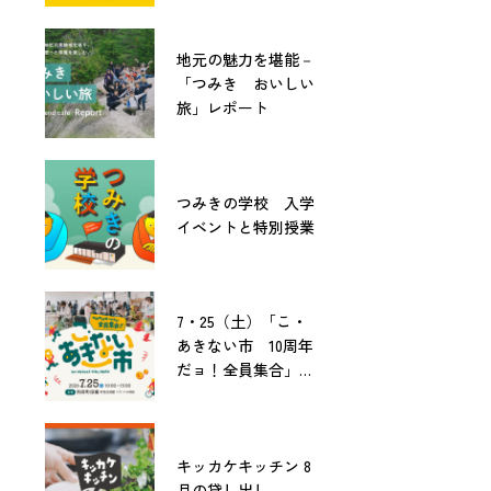
地元の魅力を堪能－
「つみき おいしい
旅」レポート
つみきの学校 入学
イベントと特別授業
7・25（土）「こ・
あきない市 10周年
だョ！全員集合」開
催！
キッカケキッチン 8
月の貸し出し