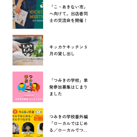
「こ・あきない市」
へ向けて。出店者同
士の交流会を開催！
キッカケキッチン 9
月の貸し出し
「つみきの学校」単
発参加募集はじまり
ました
つみきの学校番外編
「ローカルではじめ
る／ローカルでつな
がる」