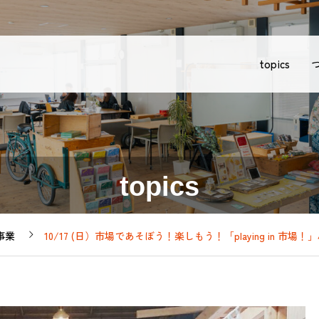
topics
topics
事業
10/17 (日）市場であそぼう！楽しもう！「playing in 市