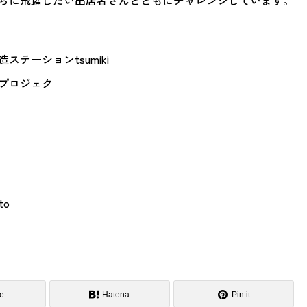
らに飛躍したい出店者さんとともにチャレンジしています。
テーションtsumiki
プロジェク
ト
eto
e
Hatena
Pin it