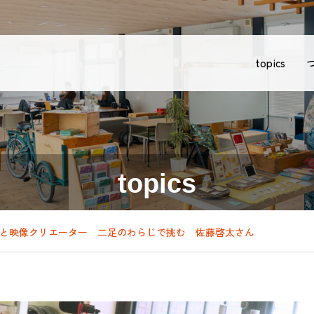
topics
topics
と映像クリエーター 二足のわらじで挑む 佐藤啓太さん