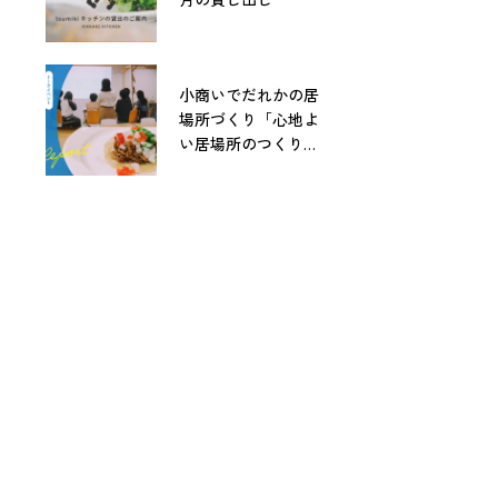
小商いでだれかの居
場所づくり「心地よ
い居場所のつくりか
た」レポート