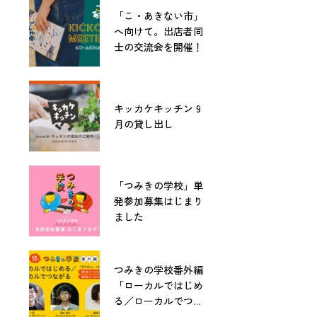
「こ・あきない市」
へ向けて。出店者同
士の交流会を開催！
キッカケキッチン 9
月の貸し出し
「つみきの学校」単
発参加募集はじまり
ました
つみきの学校番外編
「ローカルではじめ
る／ローカルでつな
がる」