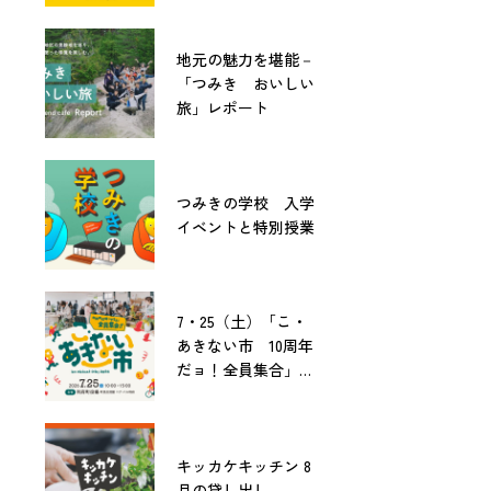
地元の魅力を堪能－
「つみき おいしい
旅」レポート
つみきの学校 入学
イベントと特別授業
7・25（土）「こ・
あきない市 10周年
だョ！全員集合」開
催！
キッカケキッチン 8
月の貸し出し