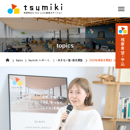
topics
topics
tsumiki レポート
こ・あきない塾/新生業塾
【2023年度新生業塾】公開講座＆