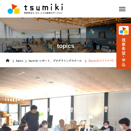
topics
topics
tsumiki レポート
プログラミングスクール
【tsumiki×イトナブ】プログラミ