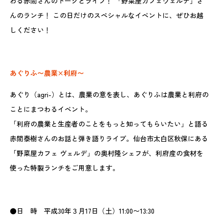
わる赤間さんのトークとライブ！ 「野菜屋カフェヴェルデ」さ
んのランチ！ この日だけのスペシャルなイベントに、ぜひお越
しください！
あぐりふ〜農業×利府〜
あぐり（agri-）とは、農業の意を表し、あぐりふは農業と利府の
ことにまつわるイベント。
「利府の農業と生産者のことをもっと知ってもらいたい」と語る
赤間泰樹さんのお話と弾き語りライブ。仙台市太白区秋保にある
「野菜屋カフェ ヴェルデ」の奥村隆シェフが、利府産の食材を
使った特製ランチをご用意します。
●日 時 平成30年３月17日（土）11:00〜13:30