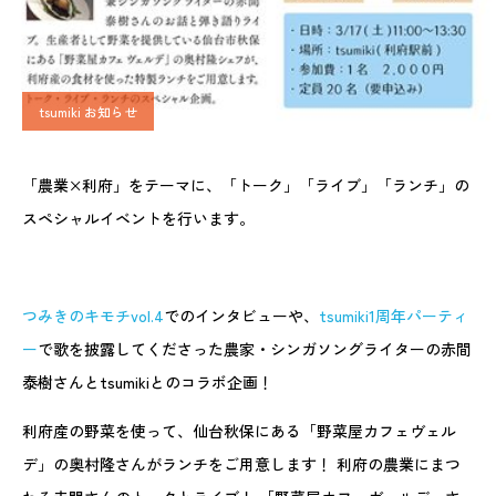
tsumiki お知らせ
「農業×利府」をテーマに、
「トーク」「ライブ」「ランチ」の
スペシャルイベントを行います。
つみきのキモチvol.4
でのインタビューや、
tsumiki1周年パーティ
ー
で歌を披露してくださった農家・シンガソングライターの赤間
泰樹さんとtsumikiとのコラボ企画！
利府産の野菜を使って、仙台秋保にある「野菜屋カフェヴェル
デ」の奥村隆さんがランチをご用意します！ 利府の農業にまつ