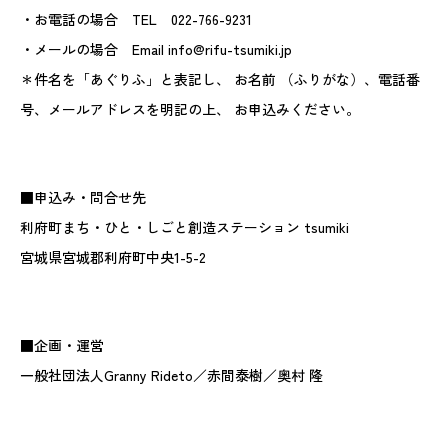
・お電話の場合 TEL 022-766-9231
・メールの場合 Email info@rifu-tsumiki.jp
＊件名を「あぐりふ」と表記し、 お名前 （ふりがな）、電話番
号、メールアドレスを明記の上、 お申込みください。
■申込み・問合せ先
利府町まち・ひと・しごと創造ステーション tsumiki
宮城県宮城郡利府町中央1-5-2
■企画・運営
一般社団法人Granny Rideto／赤間泰樹／奥村 隆