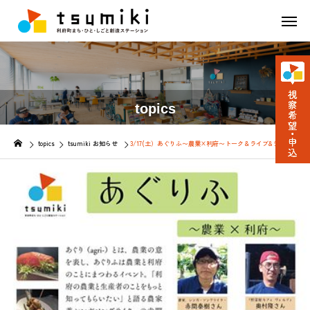
topics
topics
tsumiki お知らせ
3/17(土）あぐりふ〜農業×利府〜トーク＆ライブ&ランチのス