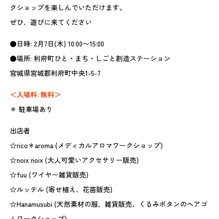
クショップを楽しんでいただけます。
ぜひ、遊びに来てください
●日時: 2月7日(木) 10:00〜15:00
●場所: 利府町ひと・まち・しごと創造ステーション
宮城県宮城郡利府町中央1-5-7
＜入場料: 無料＞
＊ 駐車場あり
出店者
☆rico＊aroma (メディカルアロマワークショップ)
☆noix noix (大人可愛いアクセサリー販売)
☆fuu (ワイヤー雑貨販売)
☆ルッテル (寄せ植え、花苗販売)
☆Hanamusubi (天然素材の服、雑貨販売、くるみボタンのヘアゴ
ムワークショップ)