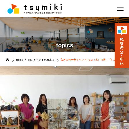
topics
topics
館内イベント利用案内
【2月の利用者イベント】7日（木）10時～「りふマルシェ in 