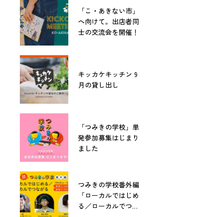
「こ・あきない市」
へ向けて。出店者同
士の交流会を開催！
キッカケキッチン 9
月の貸し出し
「つみきの学校」単
発参加募集はじまり
ました
つみきの学校番外編
「ローカルではじめ
る／ローカルでつな
がる」