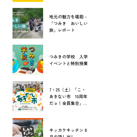
地元の魅力を堪能－
「つみき おいしい
旅」レポート
つみきの学校 入学
イベントと特別授業
7・25（土）「こ・
あきない市 10周年
だョ！全員集合」開
催！
キッカケキッチン 8
月の貸し出し