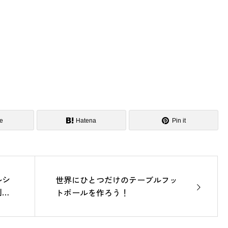
e
Hatena
Pin it
ルシ
世界にひとつだけのテーブルフッ
利府
トボールを作ろう！