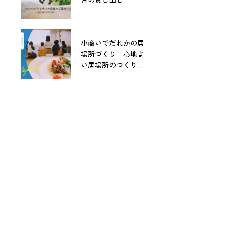
小商いでだれかの居
場所づくり「心地よ
い居場所のつくりか
た」レポート