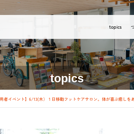
topics
topics
用者イベント】6/13(木）１日移動フットケアサロン。体が喜ぶ癒しを