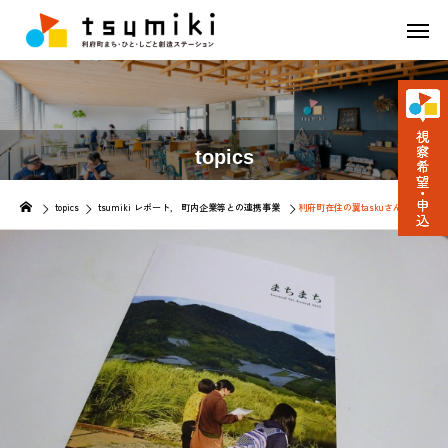
topics
topics
tsumiki レポート
町内企業等との連携事業
利府町在住の翼taskuさんをイン