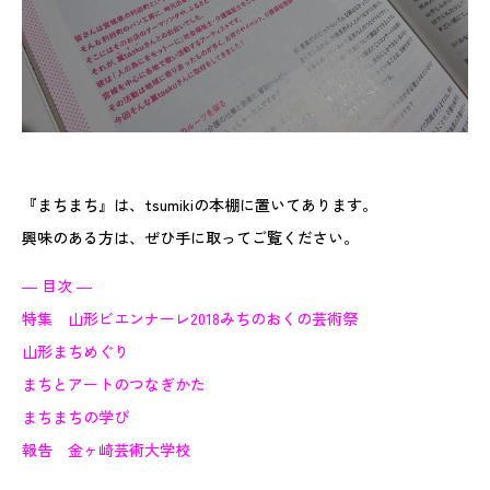
『まちまち』は、tsumikiの本棚に置いてあります。
興味のある方は、ぜひ手に取ってご覧ください。
― 目次 ―
特集 山形ビエンナーレ2018みちのおくの芸術祭
山形まちめぐり
まちとアートのつなぎかた
まちまちの学び
報告 金ヶ崎芸術大学校