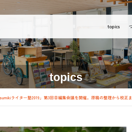
topics
topics
tsumikiライター塾2019」第3回目編集会議を開催。原稿の整理から校正