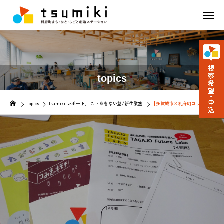
topics
topics
tsumiki レポート
こ・あきない塾/新生業塾
【多賀城市×利府町コラボ企画】 