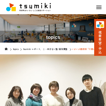
topics
topics
tsumiki レポート
こ・あきない塾/新生業塾
いよいよ最終回「小商いを形にする」