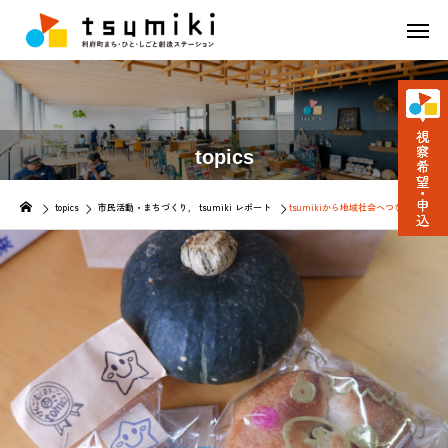
topics
topics
市民活動・まちづくり
tsumiki レポート
tsumikiから地域社会へつながる活